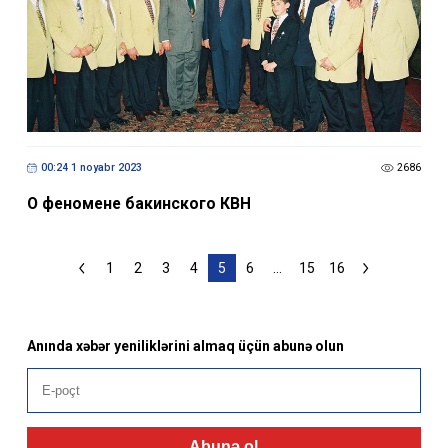
00:24 1 noyabr 2023
2686
О феномене бакинского КВН
1
2
3
4
5
6
...
15
16
Anında xəbər yeniliklərini almaq üçün abunə olun
Abunə ol