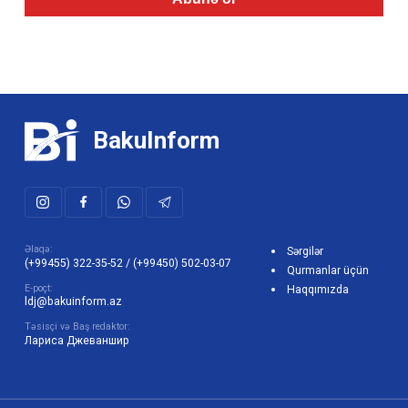
BakuInform
Əlaqə:
Sərgilər
(+99455) 322-35-52
/
(+99450) 502-03-07
Qurmanlar üçün
E-poçt:
Haqqımızda
ldj@bakuinform.az
Təsisçi və Baş redaktor:
Лариса Джеваншир